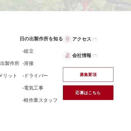
日の出製作所を知る
アクセス
る
-組立
会社情報
の出製作所
-溶接
募集要項
メリット
-ドライバー
-電気工事
応募はこちら
-軽作業スタッフ